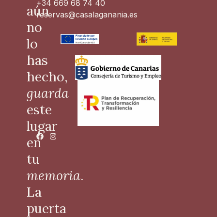
+34 669 68 74 40
aún
reservas@casalaganania.es
no
lo
has
hecho,
guarda
este
lugar
en
tu
memoria
.
La
puerta