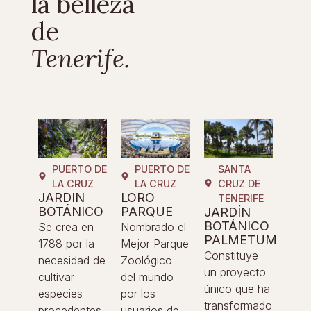
la belleza
de
Tenerife.
PUERTO DE
PUERTO DE
SANTA
LA CRUZ
LA CRUZ
CRUZ DE
JARDIN
LORO
TENERIFE
BOTÁNICO
PARQUE
JARDÍN
BOTÁNICO
Se crea en
Nombrado el
PALMETUM
1788 por la
Mejor Parque
Constituye
necesidad de
Zoológico
un proyecto
cultivar
del mundo
único que ha
especies
por los
transformado
procedentes
usuarios de