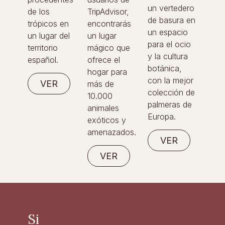
un vertedero
de los
TripAdvisor,
de basura en
trópicos en
encontrarás
un espacio
un lugar del
un lugar
para el ocio
territorio
mágico que
y la cultura
español.
ofrece el
botánica,
hogar para
con la mejor
VER
más de
colección de
10.000
palmeras de
animales
Europa.
exóticos y
amenazados.
VER
VER
Si