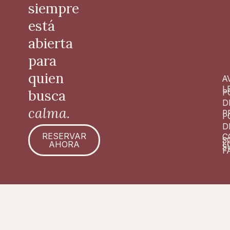
siempre
está
abierta
para
quien
A
L
busca
P
D
calma.
P
P
D
RESERVAR
C
S
L
AHORA
S
F